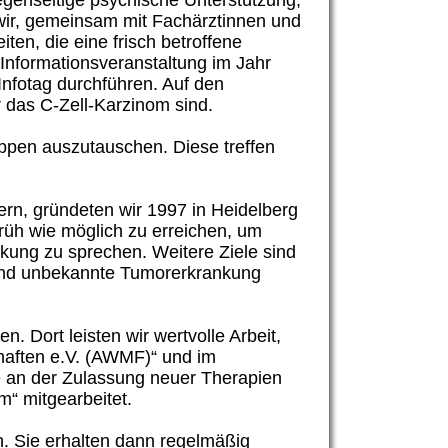
egenseitige psychische Unterstützung,
 wir, gemeinsam mit Fachärztinnen und
ten, die eine frisch betroffene
 Informationsveranstaltung im Jahr
Infotag durchführen. Auf den
r das C-Zell-Karzinom sind.
uppen auszutauschen. Diese treffen
ern, gründeten wir 1997 in Heidelberg
früh wie möglich zu erreichen, um
kung zu sprechen. Weitere Ziele sind
ehend unbekannte Tumorerkrankung
 Dort leisten wir wertvolle Arbeit,
haften e.V. (AWMF)“ und im
se an der Zulassung neuer Therapien
m“ mitgearbeitet.
n. Sie erhalten dann regelmäßig