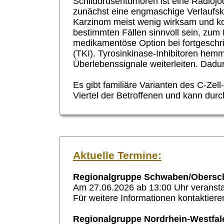
Schilddrüsentumoren ist eine Radiojo
zunächst eine engmaschige Verlaufsko
Karzinom meist wenig wirksam und ko
bestimmten Fällen sinnvoll sein, zum
medikamentöse Option bei fortgeschrit
(TKI). Tyrosinkinase-Inhibitoren he
Überlebenssignale weiterleiten. Dad
Es gibt familiäre Varianten des
C-Zell-
Viertel der Betroffenen und kann durc
Aktuelle Termine:
Regionalgruppe Schwaben/Obersc
Am 27.06.2026 ab 13:00 Uhr veransta
Für weitere Informationen kontaktier
Regionalgruppe Nordrhein-Westfal