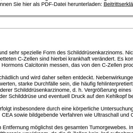
nnen Sie hier als PDF-Datei herunterladen:
Beitrittserkl
und sehr spezielle Form des Schilddrüsenkarzinoms. Nich
betteten
C-Zellen
sind hierbei krankhaft verändert. Es ko
es Hormons Calcitonin messen, das von den
C-Zellen
prod
 schädlich und wird daher selten entdeckt. Nebenwirkung
erten, starke Durchfälle sein, die häufig fehlinterpreti
anderer Schilddrüsenkarzinome, d. h. Vergrößerung eines
 der Schilddrüse und eventuell Druck auf den Kehlkopf 
folgt insbesondere durch eine körperliche Untersuchun
 CEA sowie bildgebende Verfahren wie Ultraschall und 
ven Entfernung möglichst des gesamten Tumorgewebes. 