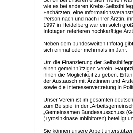
Schon bei unseren ersten Treffen war
wie es bei anderen Krebs-Selbsthilfeg
Fachärzten, eine Informationsveranstal
Person nach und nach ihrer Ärztin, ih
1997 in Heidelberg war ein solch groß
Infotagen referieren hochkarätige Ärz
Neben dem bundesweiten Infotag gibt 
sich einmal oder mehrmals im Jahr.
Um die Finanzierung der Selbsthilfeg
einen gemeinnützigen Verein. Hauptzie
ihnen die Möglichkeit zu geben, Erfa
der Austausch mit Ärztinnen und Ärzt
sowie die Interessenvertretung in Po
Unser Verein ist im gesamten deutschs
zum Beispiel in der „Arbeitsgemeinsc
„Gemeinsamen Bundesausschuss
(G
(Tyrosinkinase-Inhibitoren) beteiligt 
Sie können unsere Arbeit unterstützen