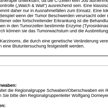
dtherapie unwirksam, da die
C-Zellen
kein Jod aufnehme
ntrolle („Watch & Wait“) ausreichend sein. Eine klassi
mmt daher nur in Ausnahmefällen zum Einsatz. Eine loka
 Beispiel wenn der Tumor Beschwerden verursacht oder n
tener oder fortschreitender Erkrankung ist die Behandlu
mmen in den Tumorzellen bestimmte Enzyme (Tyrosinkina
urch können sie das Tumorwachstum und die Ausbreitun
Karzinoms, die durch eine genetische Veränderung vererb
h eine Blutuntersuchung festgestellt werden.
hwaben:
ltet die Regionalgruppe Schwaben/Oberschwaben ein Re
en Sie bitte den Regionalgruppenleiter Wolfgang Domeyer
en: