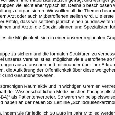
 vor allem Informationsaustausch gefragt und weniger g
ruppen vielleicht eher typisch ist. Deshalb beschlossen
tung zu organisieren. Wir wollten all die Themen bearbei
rem Arzt oder auch Mitbetroffenen stellen wird. Die erste
er Erfolg, dass wir seitdem jährlich einen bundesweiten 
tinnen und Ärzte, die Spezialistinnen und Spezialisten fü
es die Möglichkeit, sich in einer unserer regionalen Gr
ruppe zu sichern und die formalen Strukturen zu verbess
l unseres Vereins ist es, möglichst viele Betroffene so 
hrungen auszutauschen und miteinander über ihre Erkran
en, die Aufklärung der Öffentlichkeit über diese weitg
litik und Gesundheitswesen.
prachigen Raum aktiv und in wichtigen Gremien vertreten.
haft der Wissenschaftlichen Medizinischen Fachgesellsc
-BA)“
als Patientenvertreter. So waren wir beispielswei
und haben an der neuen S3-Leitlinie „Schilddrüsenkarzino
, indem Sie für lediglich 30 Euro im Jahr Mitglied werde