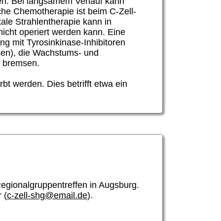
n. Bei langsamem Verlauf kann
sche Chemotherapie ist beim
C-Zell-
le Strahlentherapie kann in
icht operiert werden kann. Eine
ng mit Tyrosinkinase-Inhibitoren
sen), die Wachstums- und
g bremsen.
t werden. Dies betrifft etwa ein
gionalgruppentreffen in Augsburg.
 (
c-zell-shg@email.de
).